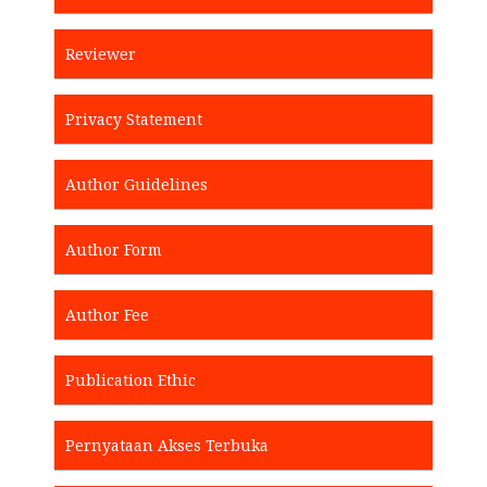
Reviewer
Privacy Statement
Author Guidelines
Author Form
Author Fee
Publication Ethic
Pernyataan Akses Terbuka