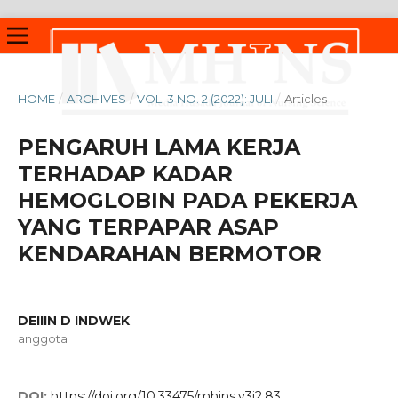
HOME
/
ARCHIVES
/
VOL. 3 NO. 2 (2022): JULI
/
Articles
PENGARUH LAMA KERJA
TERHADAP KADAR
HEMOGLOBIN PADA PEKERJA
YANG TERPAPAR ASAP
KENDARAHAN BERMOTOR
DEIIIN D INDWEK
anggota
DOI:
https://doi.org/10.33475/mhjns.v3i2.83