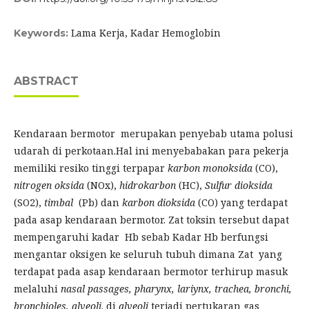
Lama Kerja, Kadar Hemoglobin
Keywords:
ABSTRACT
Kendaraan bermotor
merupakan penyebab utama polusi
udarah di perkotaan.Hal ini menyebabakan para pekerja
memiliki resiko tinggi terpapar
karbon monoksida
(CO),
nitrogen oksida
(NOx),
hidrokarbon
(HC),
Sulfur dioksida
(SO2),
timbal
(Pb) dan
karbon dioksida
(CO) yang terdapat
pada asap kendaraan bermotor. Zat toksin tersebut dapat
mempengaruhi kadar Hb sebab Kadar Hb berfungsi
mengantar oksigen ke seluruh tubuh dimana Zat yang
terdapat pada asap kendaraan bermotor terhirup masuk
melaluhi
nasal passages, pharynx, lariynx, trachea, bronchi,
bronchioles, alveoli
. di
alveoli
terjadi pertukaran gas