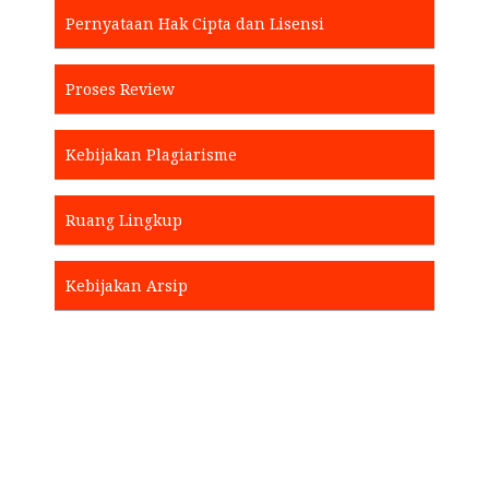
Pernyataan Hak Cipta dan Lisensi
Proses Review
Kebijakan Plagiarisme
Ruang Lingkup
Kebijakan Arsip