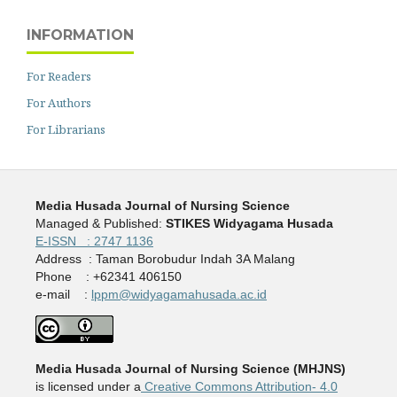
INFORMATION
For Readers
For Authors
For Librarians
Media Husada Journal of Nursing Science
Managed & Published:
STIKES Widyagama Husada
E-ISSN : 2747 1136
Address : Taman Borobudur Indah 3A Malang
Phone : +62341 406150
e-mail :
lppm@widyagamahusada.ac.id
Media Husada Journal of Nursing Science (MHJNS)
is licensed under a
Creative Commons Attribution- 4.0