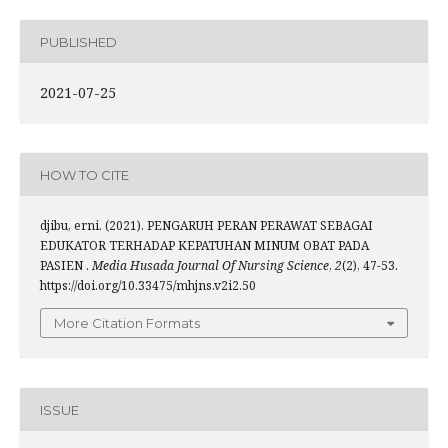
PUBLISHED
2021-07-25
HOW TO CITE
djibu, erni. (2021). PENGARUH PERAN PERAWAT SEBAGAI
EDUKATOR TERHADAP KEPATUHAN MINUM OBAT PADA
PASIEN .
Media Husada Journal Of Nursing Science
,
2
(2), 47-53.
https://doi.org/10.33475/mhjns.v2i2.50
More Citation Formats
ISSUE