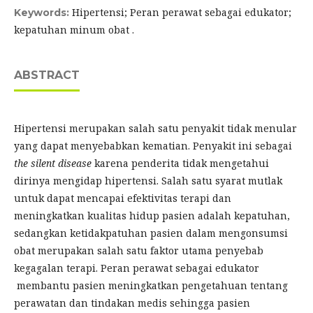
Hipertensi; Peran perawat sebagai edukator;
Keywords:
kepatuhan minum obat .
ABSTRACT
Hipertensi merupakan salah satu penyakit tidak menular
yang dapat menyebabkan kematian. Penyakit ini sebagai
the silent disease
karena penderita tidak mengetahui
dirinya mengidap hipertensi. Salah satu syarat mutlak
untuk dapat mencapai efektivitas terapi dan
meningkatkan kualitas hidup pasien adalah kepatuhan,
sedangkan ketidakpatuhan pasien dalam mengonsumsi
obat merupakan salah satu faktor utama penyebab
kegagalan terapi. Peran perawat sebagai edukator
membantu pasien meningkatkan pengetahuan tentang
perawatan dan tindakan medis sehingga pasien