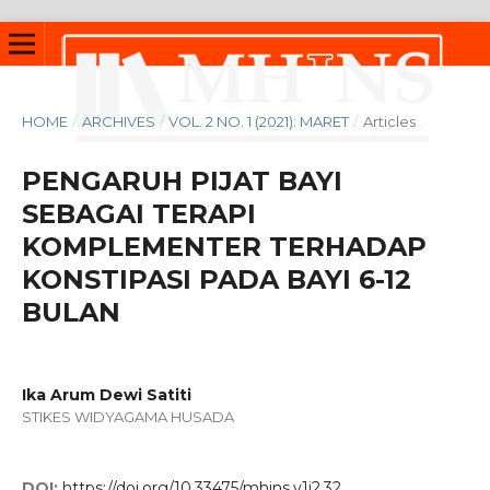
HOME
/
ARCHIVES
/
VOL. 2 NO. 1 (2021): MARET
/
Articles
PENGARUH PIJAT BAYI
SEBAGAI TERAPI
KOMPLEMENTER TERHADAP
KONSTIPASI PADA BAYI 6-12
BULAN
Ika Arum Dewi Satiti
STIKES WIDYAGAMA HUSADA
DOI:
https://doi.org/10.33475/mhjns.v1i2.32