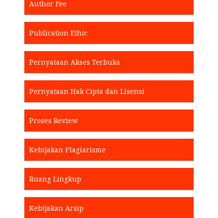
Author Fee
Publication Ethic
Pernyataan Akses Terbuka
Pernyataan Hak Cipta dan Lisensi
Proses Review
Kebijakan Plagiarisme
Ruang Lingkup
Kebijakan Arsip