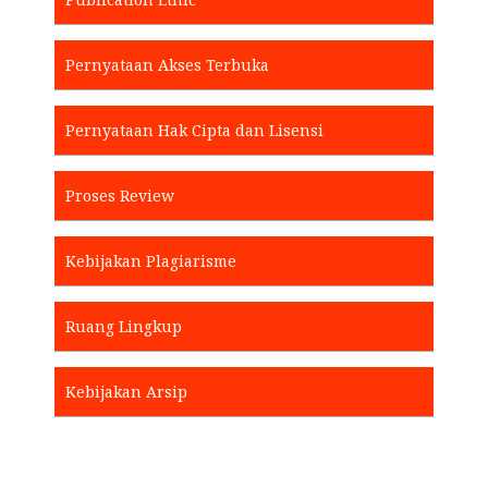
Pernyataan Akses Terbuka
Pernyataan Hak Cipta dan Lisensi
Proses Review
Kebijakan Plagiarisme
Ruang Lingkup
Kebijakan Arsip