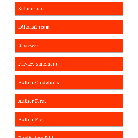
Submission
Editorial Team
Reviewer
Privacy Statement
Author Guidelines
Author Form
Author Fee
Publication Ethic