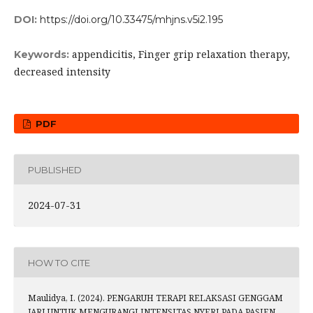
DOI:
https://doi.org/10.33475/mhjns.v5i2.195
appendicitis, Finger grip relaxation therapy,
Keywords:
decreased intensity
PDF
PUBLISHED
2024-07-31
HOW TO CITE
Maulidya, I. (2024). PENGARUH TERAPI RELAKSASI GENGGAM
JARI UNTUK MENGURANGI INTENSITAS NYERI PADA PASIEN