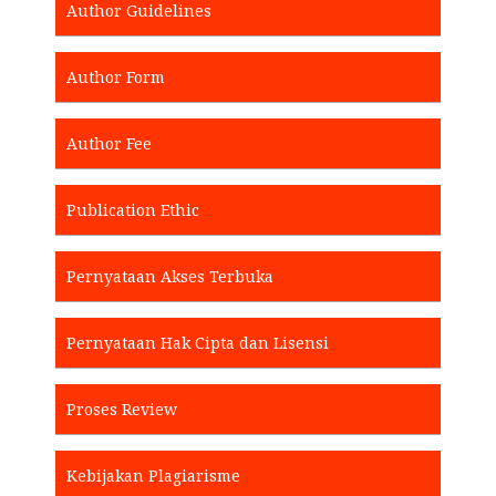
Author Guidelines
Author Form
Author Fee
Publication Ethic
Pernyataan Akses Terbuka
Pernyataan Hak Cipta dan Lisensi
Proses Review
Kebijakan Plagiarisme