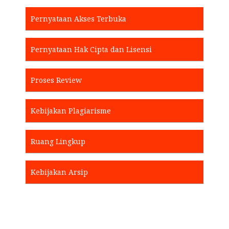
Pernyataan Akses Terbuka
Pernyataan Hak Cipta dan Lisensi
Proses Review
Kebijakan Plagiarisme
Ruang Lingkup
Kebijakan Arsip