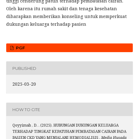
tinggi cenderung patuh terhadap pembatasan cairan.
Oleh karena itu rumah sakit dan tenaga kesehatan
diharapkan memberikan konseling untuk memperkuat
dukungan keluarga terhadap pasien
PGF
PUBLISHED
2025-03-20
HOW TO CITE
Qoyyimah , D. . (2025). HUBUNGAN DUKUNGAN KELUARGA
TERHADAP TINGKAT KEPATUHAN PEMBATASAN CAIRAN PADA
PASIEN CKD YANG MENJALANI HEMODIALISIS .
Media Husada