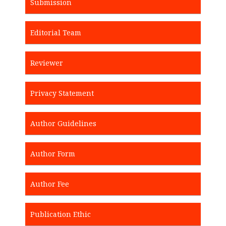
Submission
Editorial Team
Reviewer
Privacy Statement
Author Guidelines
Author Form
Author Fee
Publication Ethic