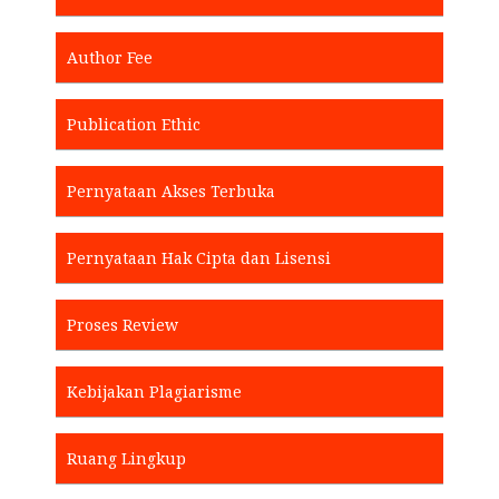
Author Fee
Publication Ethic
Pernyataan Akses Terbuka
Pernyataan Hak Cipta dan Lisensi
Proses Review
Kebijakan Plagiarisme
Ruang Lingkup