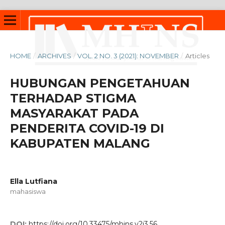
HOME
/
ARCHIVES
/
VOL. 2 NO. 3 (2021): NOVEMBER
/
Articles
HUBUNGAN PENGETAHUAN
TERHADAP STIGMA
MASYARAKAT PADA
PENDERITA COVID-19 DI
KABUPATEN MALANG
Ella Lutfiana
mahasiswa
DOI:
https://doi.org/10.33475/mhjns.v2i3.56