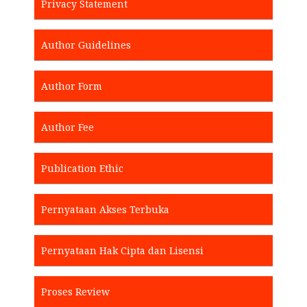
Privacy Statement
Author Guidelines
Author Form
Author Fee
Publication Ethic
Pernyataan Akses Terbuka
Pernyataan Hak Cipta dan Lisensi
Proses Review