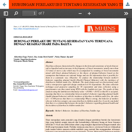
HUBUNGAN PERILAKU IBU TENTANG KESEHATAN YANG TERENCANA (HEALTH PLANNED BEHAVIOR) DENGAN KEJADIAN DIARE PADA ANAK BALITA