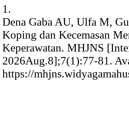
1.
Dena Gaba AU, Ulfa M, Gu
Koping dan Kecemasan Men
Keperawatan. MHJNS [Inter
2026Aug.8];7(1):77-81. Ava
https://mhjns.widyagamahus