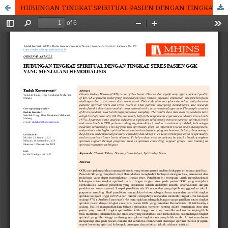
HUBUNGAN TINGKAT SPIRITUAL PASIEN DENGAN TINGKAT STRES PADA PASIEN GAGAL GINJAL KRONIS (GGK) YANG MENJALANI HEMODIALISIS